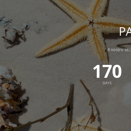
P
Il nostro sit
170
DAYS